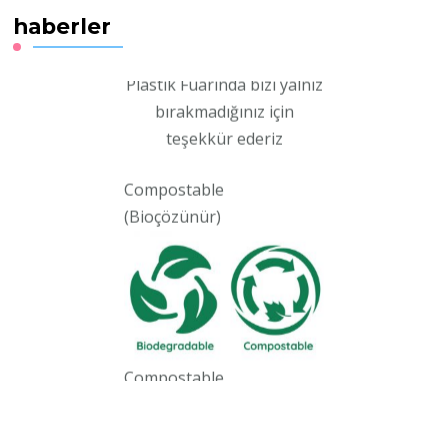
PlastEurasia 2022
haberler
uluslarası
Plastik Fuarında bizi yalnız
bırakmadığınız için
teşekkür ederiz
Compostable
(Bioçözünür)
Compostable
(Bioçözünür) hammadde
Compostable yani
Bioçözünür Nişasta bazlı