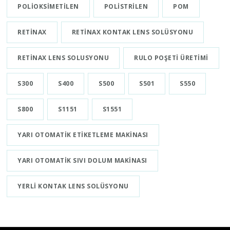
POLIOKSIMETILEN
POLISTRILEN
POM
RETINAX
RETINAX KONTAK LENS SOLÜSYONU
RETINAX LENS SOLUSYONU
RULO POŞETI ÜRETIMI
S300
S400
S500
S501
S550
S800
S1151
S1551
YARI OTOMATIK ETIKETLEME MAKINASI
YARI OTOMATIK SIVI DOLUM MAKINASI
YERLI KONTAK LENS SOLÜSYONU