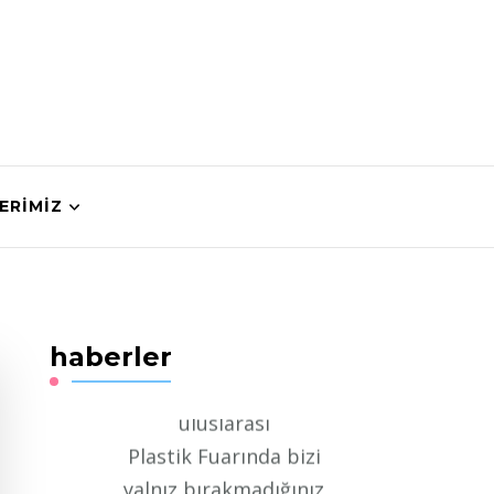
ERIMIZ
PlastEurasia 2022
haberler
uluslarası
Plastik Fuarında bizi
yalnız bırakmadığınız
için teşekkür ederiz