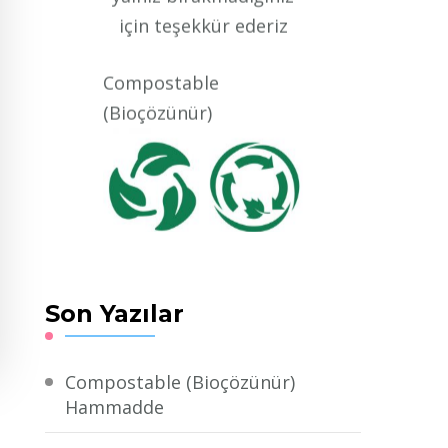
Compostable
(Bioçözünür)
Compostable
(Bioçözünür)
hammadde
Son Yazılar
Compostable yani
Bioçözünür Nişasta
bazlı doğada
Compostable (Bioçözünür)
çözünebilir Hammadde
Hammadde
üretimiz başlamıştır.