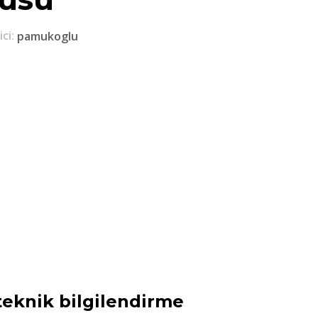
ici:
pamukoglu
teknik bilgilendirme