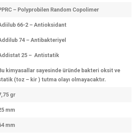
PPRC – Polyprobilen Random Copolimer
Adiilub 66-2 – Antioksidant
Addilub 74 – Antibakteriyel
Addistat 25 – Antistatik
Bu kimyasallar sayesinde üründe bakteri oksit ve
statik (toz – kir ) tutma olayı olmayacaktır.
7,75 gr
25 mm
64 mm