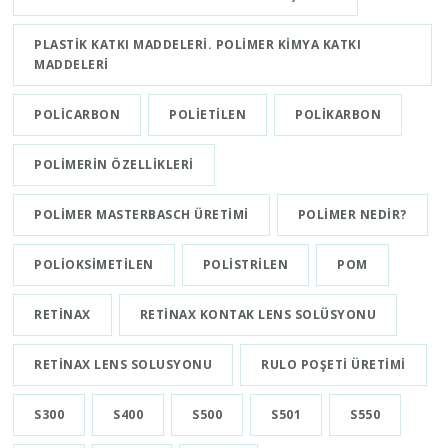
PLASTIK KATKI MADDELERI. POLIMER KIMYA KATKI
MADDELERI
POLICARBON
POLIETILEN
POLIKARBON
POLIMERIN ÖZELLIKLERI
POLIMER MASTERBASCH ÜRETIMI
POLIMER NEDIR?
POLIOKSIMETILEN
POLISTRILEN
POM
RETINAX
RETINAX KONTAK LENS SOLÜSYONU
RETINAX LENS SOLUSYONU
RULO POŞETI ÜRETIMI
S300
S400
S500
S501
S550