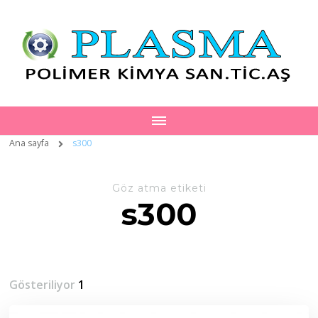
Ana sayfa
s300
Göz atma etiketi
s300
Gösteriliyor
1