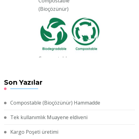
(Bioçözünür)
Compostable
(Bioçözünür) hammadde
Compostable yani
Bioçözünür Nişasta bazlı
Son Yazılar
doğada çözünebilir
Hammadde üretimiz
başlamıştır.
Compostable (Bioçözünür) Hammadde
Tek kullanımlık Muayene eldiveni
Kargo Poşeti üretimi