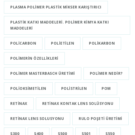
PLASMA POLIMER PLASTIK MIKSER KARIŞTIRICI
PLASTIK KATKI MADDELERI. POLIMER KIMYA KATKI
MADDELERI
POLICARBON
POLIETILEN
POLIKARBON
POLIMERIN ÖZELLIKLERI
POLIMER MASTERBASCH ÜRETIMI
POLIMER NEDIR?
POLIOKSIMETILEN
POLISTRILEN
POM
RETINAX
RETINAX KONTAK LENS SOLÜSYONU
RETINAX LENS SOLUSYONU
RULO POŞETI ÜRETIMI
S300
S400
S500
S501
S550